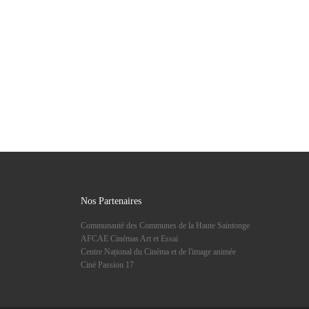
Nos Partenaires
Communauté des Communes de la Haute Saintonge
AFCAE Cinémas Art et Essai
Centre Național du Cinéma et de l'image animée
Ciné Passion 17