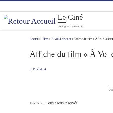
Passer au contenu
Le Ciné
Partageons ensemble
Accueil
»
Films
»
À Vol d’oiseaux
»
Affiche du film « À Vol d’oisea
Affiche du film « À Vol 
Navigation des images
Précédent
© 2
© 2023 − Tous droits réservés.