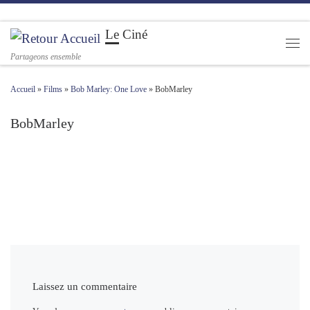
Passer au contenu
Le Ciné
Men
Partageons ensemble
Accueil
»
Films
»
Bob Marley: One Love
»
BobMarley
BobMarley
Navigation des images
Laissez un commentaire