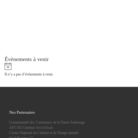
Évènements à venir
N
o
Il n’y a pas d’évènements à venir.
t
i
c
e
Nos Partenaires
Communauté des Communes de la Haute Saintonge
AFCAE Cinémas Art et Essai
Centre Național du Cinéma et de l'image animée