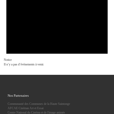
Notice
Il n’y a pas d’évènements à venir.
Nos Partenaires
Communauté des Communes de la Haute Saintonge
AFCAE Cinémas Art et Essai
Centre Național du Cinéma et de l'image animée