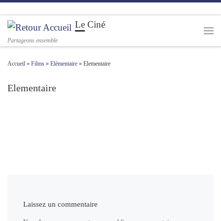
Passer au contenu
Le Ciné
Men
Partageons ensemble
Accueil
»
Films
»
Elémentaire
»
Elementaire
Elementaire
Navigation des images
Laissez un commentaire