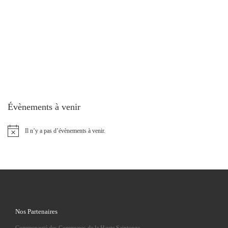
Évènements à venir
Il n’y a pas d’évènements à venir.
N
o
t
i
c
e
Nos Partenaires