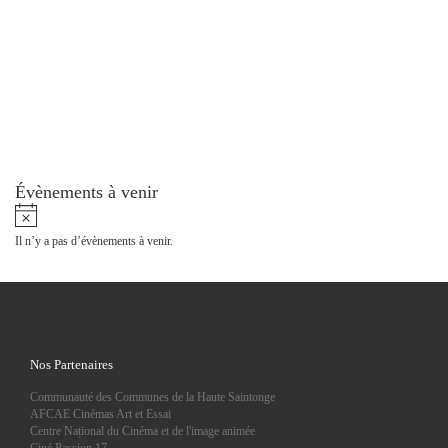
Évènements à venir
N
o
Il n’y a pas d’évènements à venir.
t
i
c
e
Nos Partenaires
Communauté des Communes de la Haute Saintonge
AFCAE Cinémas Art et Essai
Centre Național du Cinéma et de l'image animée