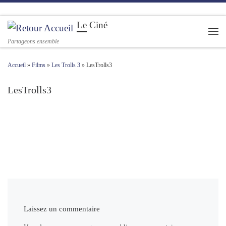
Passer au contenu
Le Ciné
Men
Partageons ensemble
Accueil
»
Films
»
Les Trolls 3
»
LesTrolls3
LesTrolls3
Navigation des images
Laissez un commentaire