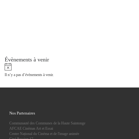
Évènements à venir
N
o
Il n’y a pas d’évènements à venir.
t
i
c
e
Nos Partenaires
Communauté des Communes de la Haute Saintonge
AFCAE Cinémas Art et Essai
Centre Național du Cinéma et de l'image animée