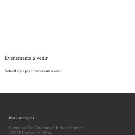
Évènements à venir
Notice
Il n’y a pas d’évènements à venir.
Nos Partenaires
Communauté des Communes de la Haute Saintonge
AFCAE Cinémas Art et Essai