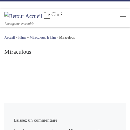
Passer au contenu
Le Ciné
Men
Partageons ensemble
Accueil
»
Films
»
Miraculous, le film
»
Miraculous
Miraculous
Navigation des images
Laissez un commentaire