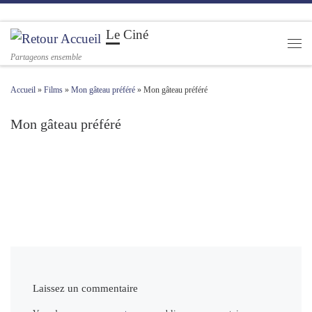
Passer au contenu
Le Ciné
Men
Partageons ensemble
Accueil
»
Films
»
Mon gâteau préféré
»
Mon gâteau préféré
Mon gâteau préféré
Navigation des images
Laissez un commentaire