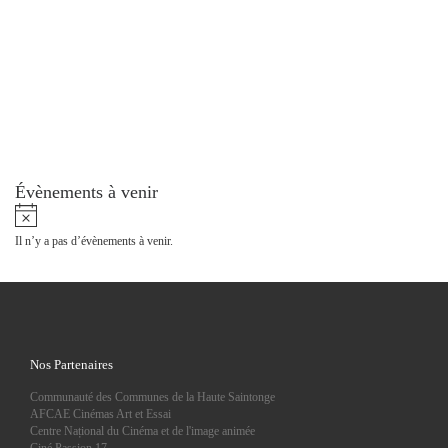
Évènements à venir
N
o
Il n’y a pas d’évènements à venir.
t
i
c
e
Nos Partenaires
Communauté des Communes de la Haute Saintonge
AFCAE Cinémas Art et Essai
Centre Național du Cinéma et de l'image animée