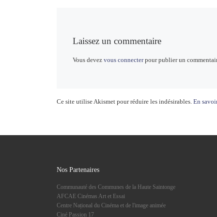
Laissez un commentaire
Vous devez
vous connecter
pour publier un commentair
Ce site utilise Akismet pour réduire les indésirables.
En savoir
Nos Partenaires
Communauté des Communes de la Haute Saintonge
AFCAE Cinémas Art et Essai
Centre Național du Cinéma et de l'image animée
Ciné Passion 17