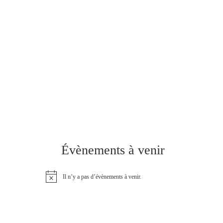
Évènements à venir
Il n’y a pas d’évènements à venir.
N
o
t
i
c