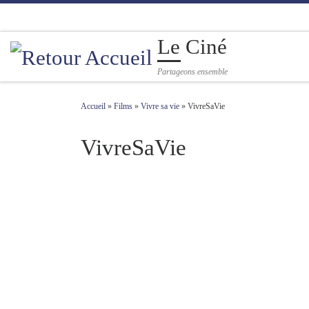
Passer au contenu
Le Ciné
Partageons ensemble
Accueil
»
Films
»
Vivre sa vie
»
VivreSaVie
VivreSaVie
Navigation des images