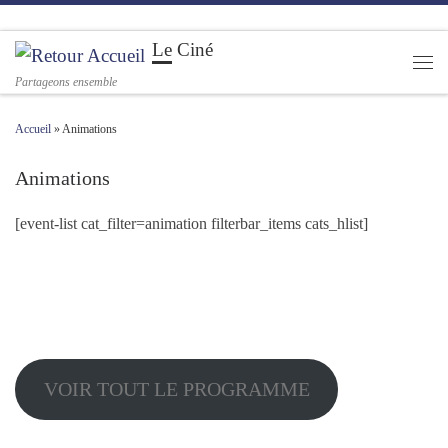
Passer au contenu
Le Ciné
Men
Partageons ensemble
Accueil
»
Animations
Animations
[event-list cat_filter=animation filterbar_items cats_hlist]
VOIR TOUT LE PROGRAMME