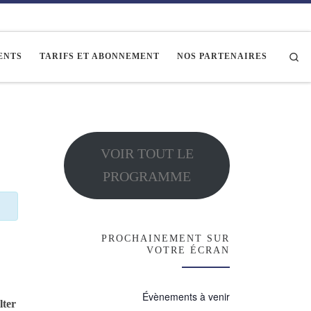
Se
ENTS
TARIFS ET ABONNEMENT
NOS PARTENAIRES
VOIR TOUT LE
PROGRAMME
PROCHAINEMENT SUR
VOTRE ÉCRAN
Évènements à venir
ter