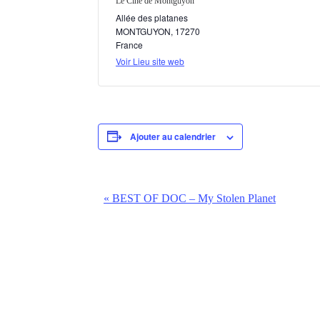
Le Ciné de Montguyon
Allée des platanes
MONTGUYON
,
17270
France
Voir Lieu site web
Ajouter au calendrier
N
«
BEST OF DOC – My Stolen Planet
a
v
i
g
a