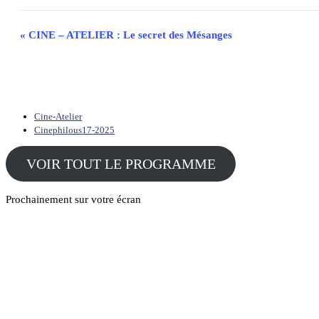
Navigation
«
CINE – ATELIER : Le secret des Mésanges
Évènement
Cine-Atelier
Cinephilous17-2025
VOIR TOUT LE PROGRAMME
Prochainement sur votre écran