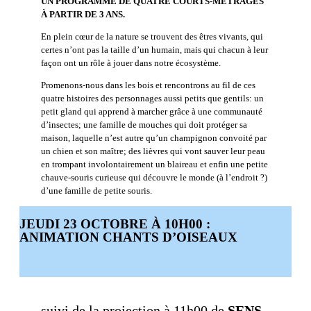
UN PROGRAMME DE QUATRE COURTS-MÉTRAGES
À PARTIR DE 3 ANS.
En plein cœur de la nature se trouvent des êtres vivants, qui
certes n’ont pas la taille d’un humain, mais qui chacun à leur
façon ont un rôle à jouer dans notre écosystème.
Promenons-nous dans les bois et rencontrons au fil de ces
quatre histoires des personnages aussi petits que gentils: un
petit gland qui apprend à marcher grâce à une communauté
d’insectes; une famille de mouches qui doit protéger sa
maison, laquelle n’est autre qu’un champignon convoité par
un chien et son maître; des lièvres qui vont sauver leur peau
en trompant involontairement un blaireau et enfin une petite
chauve-souris curieuse qui découvre le monde (à l’endroit ?)
d’une famille de petite souris.
JEUDI 23 OCTOBRE À 10H00 :
ANIMATION CHANTS D’OISEAUX
suivi de la projection à 11h00 de
SENS