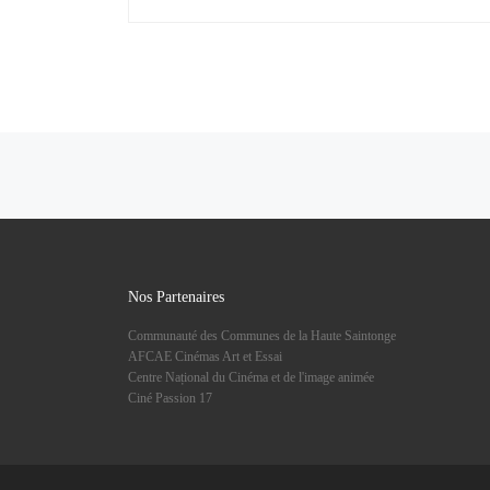
Navigation dans les articles
Nos Partenaires
Communauté des Communes de la Haute Saintonge
AFCAE Cinémas Art et Essai
Centre Național du Cinéma et de l'image animée
Ciné Passion 17