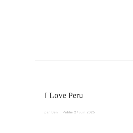
I Love Peru
par
Ben
Publié
27 juin 2025