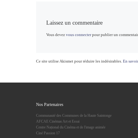
Laissez un commentaire
Vous devez
vous connecter
pour publier un commentair
Ce site utilise Akismet pour réduire les indésirables.
En savoir
Nos Partenaires
Communauté des Communes de la Haute Saintonge
AFCAE Cinémas Art et Essai
Centre Național du Cinéma et de l'image animée
Ciné Passion 17