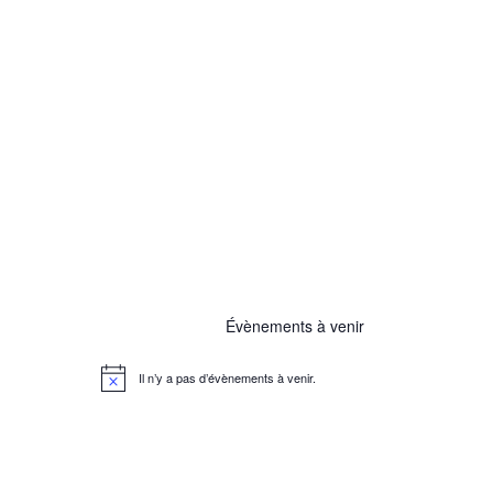
Évènements à venir
Il n’y a pas d’évènements à venir.
N
o
t
i
c
e