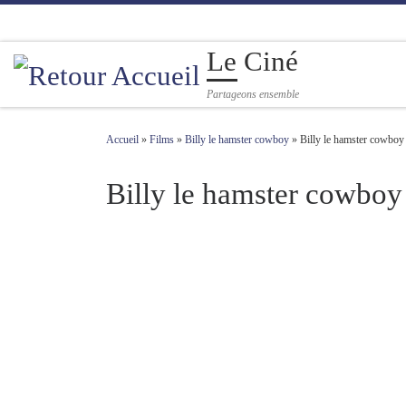
Passer au contenu
Le Ciné
Partageons ensemble
Accueil
»
Films
»
Billy le hamster cowboy
»
Billy le hamster cowboy
Billy le hamster cowboy
Navigation des images