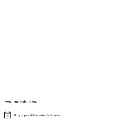
Évènements à venir
Il n’y a pas d’évènements à venir.
N
o
t
i