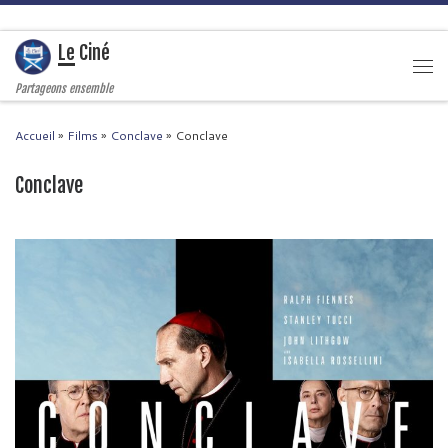
Passer au contenu
Le Ciné
Men
Partageons ensemble
Accueil
»
Films
»
Conclave
»
Conclave
Conclave
Navigation des images