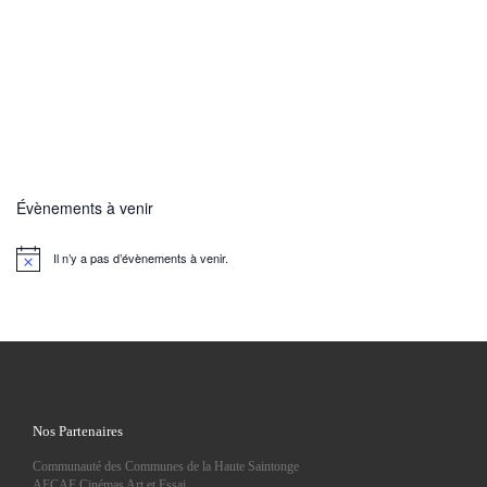
Évènements à venir
Il n’y a pas d’évènements à venir.
N
o
t
i
c
e
Nos Partenaires
Communauté des Communes de la Haute Saintonge
AFCAE Cinémas Art et Essai