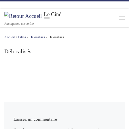
Passer au contenu
Le Ciné
Men
Partageons ensemble
Accueil
»
Films
»
Délocalisés
»
Délocalisés
Délocalisés
Navigation des images
Laissez un commentaire