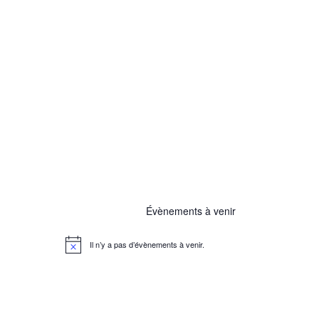
Évènements à venir
Il n’y a pas d’évènements à venir.
N
o
t
i
c
e