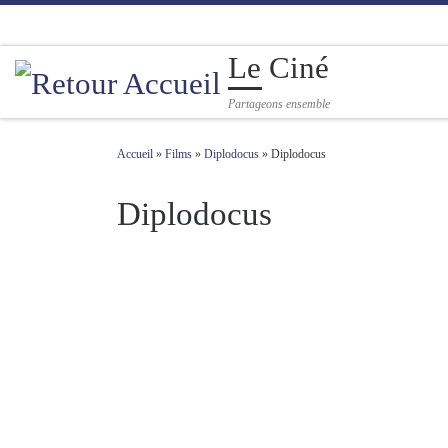
Passer au contenu
Le Ciné
Partageons ensemble
Accueil
»
Films
»
Diplodocus
»
Diplodocus
Diplodocus
Navigation des images