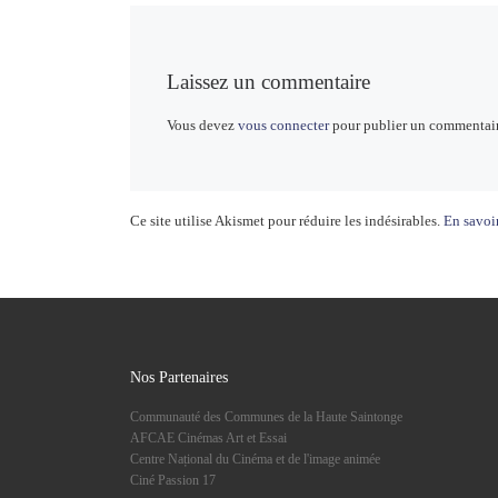
Laissez un commentaire
Vous devez
vous connecter
pour publier un commentair
Ce site utilise Akismet pour réduire les indésirables.
En savoir
Nos Partenaires
Communauté des Communes de la Haute Saintonge
AFCAE Cinémas Art et Essai
Centre Național du Cinéma et de l'image animée
Ciné Passion 17