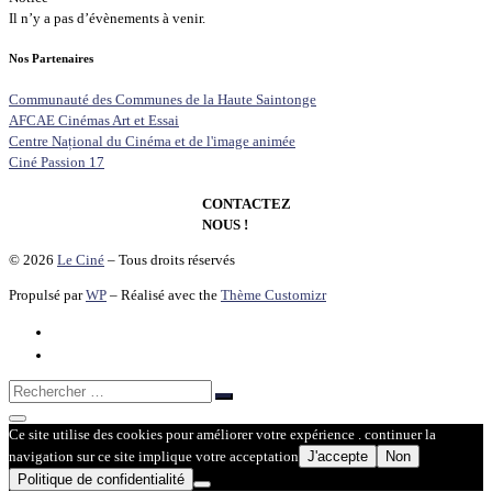
Il n’y a pas d’évènements à venir.
Nos Partenaires
Communauté des Communes de la Haute Saintonge
AFCAE Cinémas Art et Essai
Centre Național du Cinéma et de l'image animée
Ciné Passion 17
CONTACTEZ
NOUS !
© 2026
Le Ciné
– Tous droits réservés
Propulsé par
WP
– Réalisé avec the
Thème Customizr
Rechercher
Rechercher
…
Ce site utilise des cookies pour améliorer votre expérience . continuer la
navigation sur ce site implique votre acceptation
J'accepte
Non
Politique de confidentialité