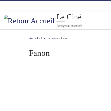
Passer au contenu
Le Ciné
Partageons ensemble
Accueil
»
Films
»
Fanon
»
Fanon
Fanon
Navigation des images