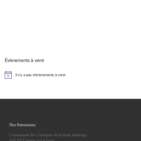
Évènements à venir
Il n’y a pas d’évènements à venir.
N
o
t
i
c
e
Nos Partenaires
Communauté des Communes de la Haute Saintonge
AFCAE Cinémas Art et Essai