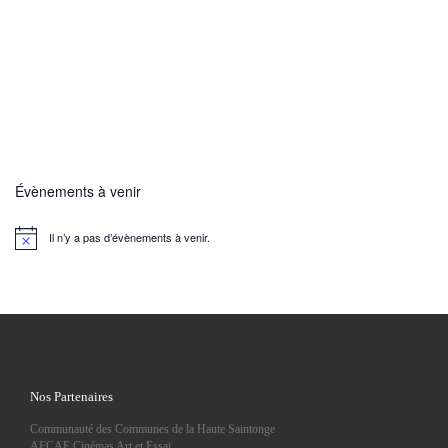
Évènements à venir
Il n’y a pas d’évènements à venir.
N
o
t
i
c
e
Nos Partenaires
Communauté des Communes de la Haute Saintonge
AFCAE Cinémas Art et Essai