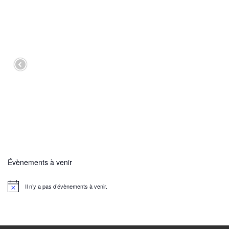
Évènements à venir
Il n’y a pas d’évènements à venir.
N
o
t
i
c
e