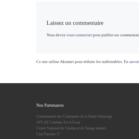
Laissez un commentaire
Vous devez
vous connecter
pour publier un commentair
Ce site utilise Akismet pour réduire les indésirables.
En savoir
Nos Partenaires
Communauté des Communes de la Haute Saintonge
AFCAE Cinémas Art et Essai
Centre Național du Cinéma et de l'image animée
Ciné Passion 17