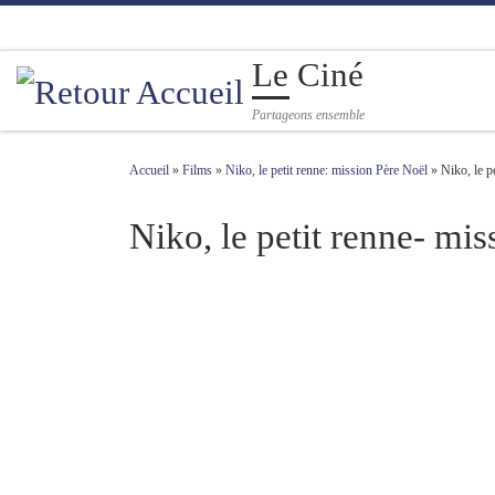
Passer au contenu
Le Ciné
Partageons ensemble
Accueil
»
Films
»
Niko, le petit renne: mission Père Noël
»
Niko, le p
Niko, le petit renne- mi
Navigation des images