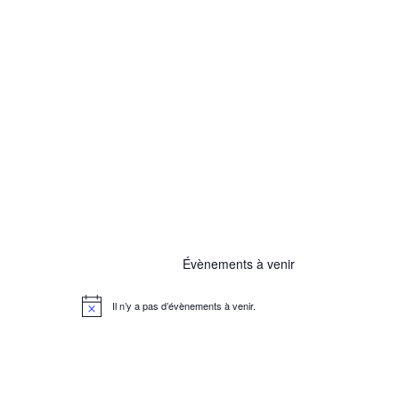
Évènements à venir
Il n’y a pas d’évènements à venir.
N
o
t
i
c
e