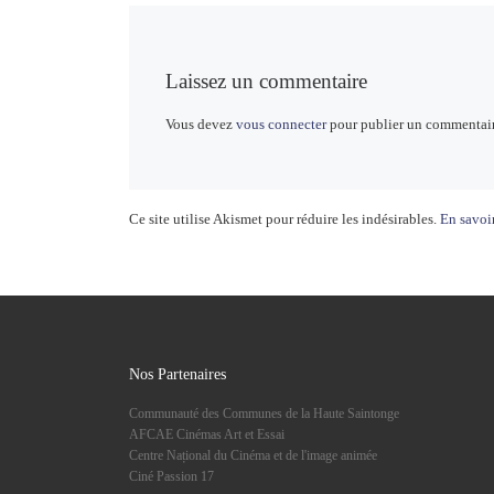
Laissez un commentaire
Vous devez
vous connecter
pour publier un commentair
Ce site utilise Akismet pour réduire les indésirables.
En savoir
Nos Partenaires
Communauté des Communes de la Haute Saintonge
AFCAE Cinémas Art et Essai
Centre Național du Cinéma et de l'image animée
Ciné Passion 17