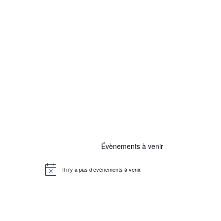
Évènements à venir
Il n’y a pas d’évènements à venir.
N
o
t
i
c
e