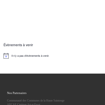
Évènements à venir
Il n’y a pas d’évènements à venir.
N
o
t
i
c
e
Nos Partenaires
Communauté des Communes de la Haute Saintonge
AFCAE Cinémas Art et Essai