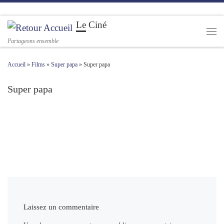
Passer au contenu
Le Ciné
Men
Partageons ensemble
Accueil
»
Films
»
Super papa
»
Super papa
Super papa
Navigation des images
Laissez un commentaire