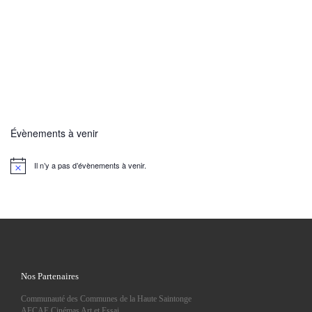
Évènements à venir
Il n’y a pas d’évènements à venir.
N
o
t
i
c
e
Nos Partenaires
Communauté des Communes de la Haute Saintonge
AFCAE Cinémas Art et Essai