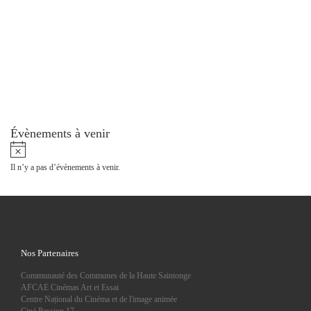
Évènements à venir
N
o
Il n’y a pas d’évènements à venir.
t
i
c
e
Nos Partenaires
Communauté des Communes de la Haute Saintonge
AFCAE Cinémas Art et Essai
Centre Național du Cinéma et de l'image animée