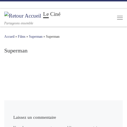
Passer au contenu
Le Ciné
Men
Partageons ensemble
Accueil
»
Films
»
Superman
»
Superman
Superman
Navigation des images
Laissez un commentaire