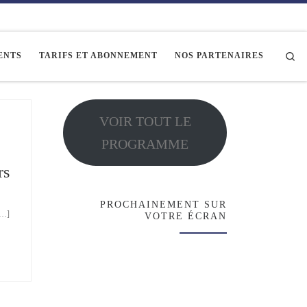
Se
ENTS
TARIFS ET ABONNEMENT
NOS PARTENAIRES
VOIR TOUT LE
PROGRAMME
rs
PROCHAINEMENT SUR
[…]
VOTRE ÉCRAN