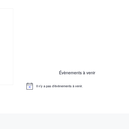
Évènements à venir
Il n’y a pas d’évènements à venir.
N
o
t
i
c
e