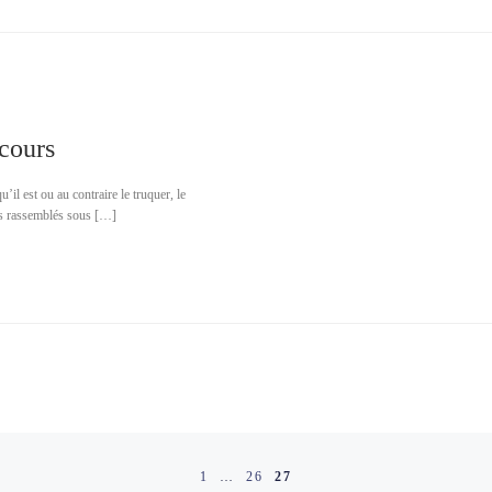
cours
 est ou au contraire le truquer, le
ges rassemblés sous […]
1
…
26
27