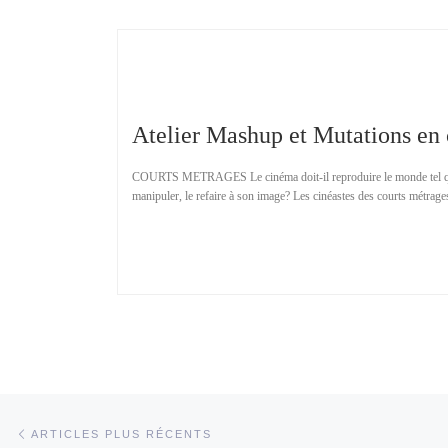
Atelier Mashup et Mutations en 
COURTS METRAGES Le cinéma doit-il reproduire le monde tel qu’il
manipuler, le refaire à son image? Les cinéastes des courts métra
Navigation dans les articles
Articles plus récents
ARTICLES PLUS RÉCENTS