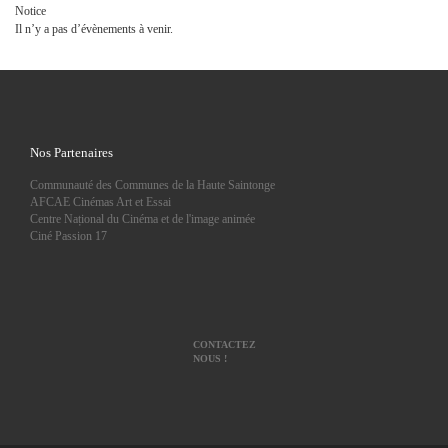
Notice
Il n’y a pas d’évènements à venir.
Nos Partenaires
Communauté des Communes de la Haute Saintonge
AFCAE Cinémas Art et Essai
Centre Național du Cinéma et de l'image animée
Ciné Passion 17
CONTACTEZ
NOUS !