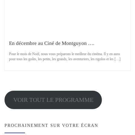
En décembre au Ciné de Montguyon ….
Pour le mois de Noël, nous vous préparons le meilleur du cinéma. Il y en aura
pour tous les goûts, les petits, les grands, les aventuriers, les rigolos et les […]
VOIR TOUT LE PROGRAMME
PROCHAINEMENT SUR VOTRE ÉCRAN