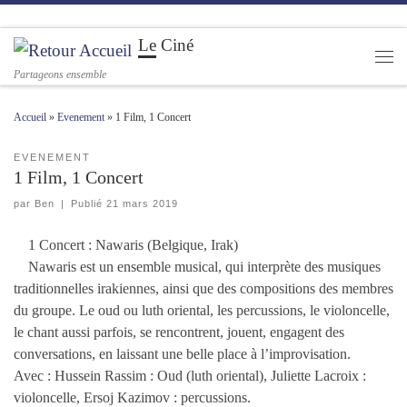
Passer au contenu
Le Ciné
Men
Partageons ensemble
Accueil
»
Evenement
»
1 Film, 1 Concert
EVENEMENT
1 Film, 1 Concert
par
Ben
|
Publié
21 mars 2019
1 Concert : Nawaris (Belgique, Irak)
Nawaris est un ensemble musical, qui interprète des musiques
traditionnelles irakiennes, ainsi que des compositions des membres
du groupe. Le oud ou luth oriental, les percussions, le violoncelle,
le chant aussi parfois, se rencontrent, jouent, engagent des
conversations, en laissant une belle place à l’improvisation.
Avec : Hussein Rassim : Oud (luth oriental), Juliette Lacroix :
violoncelle, Ersoj Kazimov : percussions.