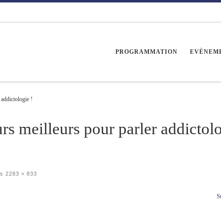
PROGRAMMATION
EVÈNEM
 addictologie !
rs meilleurs pour parler addictol
ns
2283 × 833
S