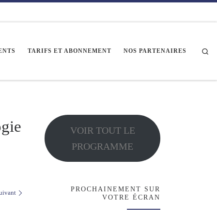
Se
ENTS
TARIFS ET ABONNEMENT
NOS PARTENAIRES
ogie
VOIR TOUT LE
PROGRAMME
PROCHAINEMENT SUR
uivant
VOTRE ÉCRAN