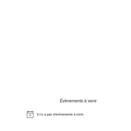
Évènements à venir
Il n’y a pas d’évènements à venir.
N
o
t
i