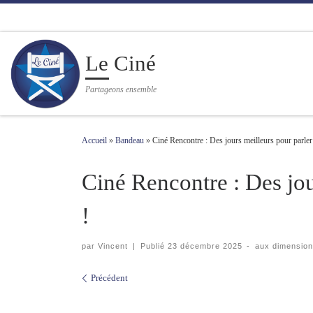
Passer au contenu
Le Ciné
Partageons ensemble
Accueil
»
Bandeau
»
Ciné Rencontre : Des jours meilleurs pour parler
Ciné Rencontre : Des jou
!
par
Vincent
|
Publié
23 décembre 2025
-
aux dimensio
Navigation des images
Précédent