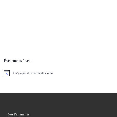
Évènements à venir
Il n’y a pas d’évènements à venir.
N
o
t
i
c
e
Nos Partenaires