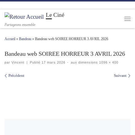
Passer au contenu
Le Ciné
Men
Partageons ensemble
Accueil
»
Bandeau
»
Bandeau web SOIREE HORREUR 3 AVRIL 2026
Bandeau web SOIREE HORREUR 3 AVRIL 2026
par
Vincent
|
Publié
17 mars 2026
-
aux dimensions
1096 × 400
Navigation des images
Précédent
Suivant