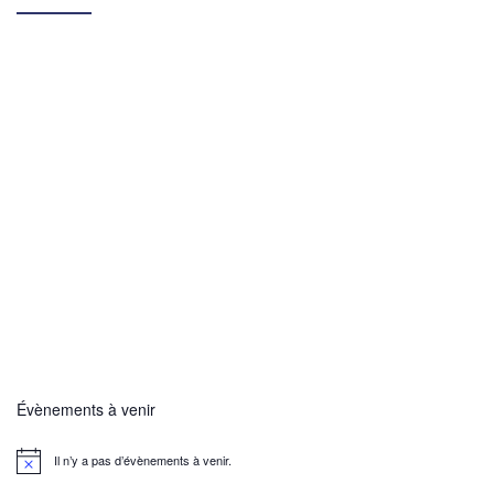
Évènements à venir
Il n’y a pas d’évènements à venir.
N
o