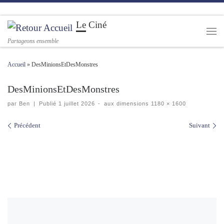
Passer au contenu
Le Ciné
Men
Partageons ensemble
Accueil
»
DesMinionsEtDesMonstres
DesMinionsEtDesMonstres
par
Ben
|
Publié
1 juillet 2026
-
aux dimensions
1180 × 1600
Navigation des images
Précédent
Suivant