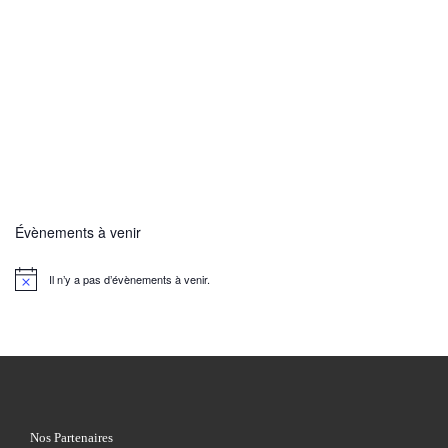
Évènements à venir
Il n’y a pas d’évènements à venir.
N
o
t
i
c
e
Nos Partenaires