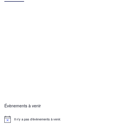
Évènements à venir
Il n’y a pas d’évènements à venir.
N
o
t