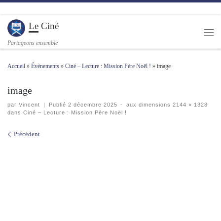
Passer au contenu
Le Ciné
Men
Partageons ensemble
Accueil
»
Évènements
»
Ciné – Lecture : Mission Père Noël !
»
image
image
par
Vincent
|
Publié
2 décembre 2025
-
aux dimensions
2144 × 1328
dans
Ciné – Lecture : Mission Père Noël !
Navigation des images
Précédent