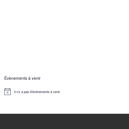
Évènements à venir
Il n’y a pas d’évènements à venir.
N
o
t
i
c
e