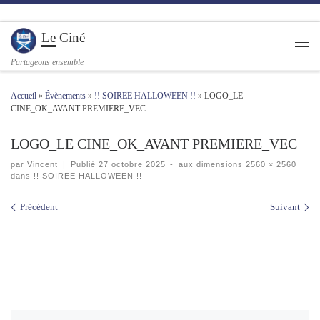
Passer au contenu
Le Ciné
Men
Partageons ensemble
Accueil
»
Évènements
»
!! SOIREE HALLOWEEN !!
»
LOGO_LE
CINE_OK_AVANT PREMIERE_VEC
LOGO_LE CINE_OK_AVANT PREMIERE_VEC
par
Vincent
|
Publié
27 octobre 2025
-
aux dimensions
2560 × 2560
dans
!! SOIREE HALLOWEEN !!
Navigation des images
Précédent
Suivant