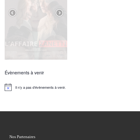
Évènements à venir
Il n’y a pas d’évènements à venir.
N
o
t
i
c
e
Nos Partenaires