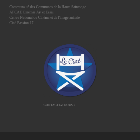
Communauté des Communes de la Haute Saintonge
AFCAE Cinémas Art et Essai
Centre Național du Cinéma et de l'image animée
Ciné Passion 17
CONTACTEZ NOUS !