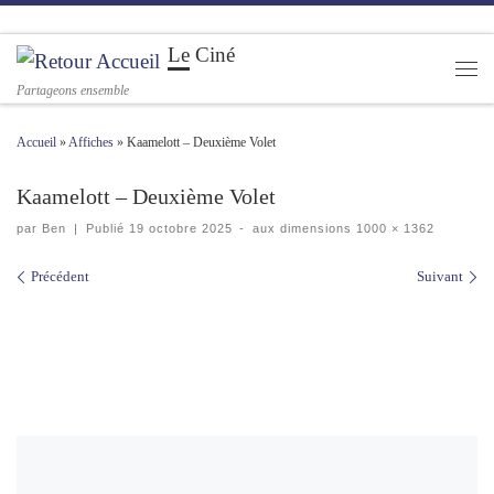
Passer au contenu
Le Ciné
Men
Partageons ensemble
Accueil
»
Affiches
»
Kaamelott – Deuxième Volet
Kaamelott – Deuxième Volet
par
Ben
|
Publié
19 octobre 2025
-
aux dimensions
1000 × 1362
Navigation des images
Précédent
Suivant