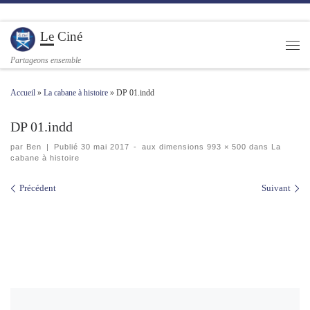
Passer au contenu
Le Ciné
Men
Partageons ensemble
Accueil
»
La cabane à histoire
»
DP 01.indd
DP 01.indd
par
Ben
|
Publié
30 mai 2017
-
aux dimensions
993 × 500
dans
La
cabane à histoire
Navigation des images
Précédent
Suivant