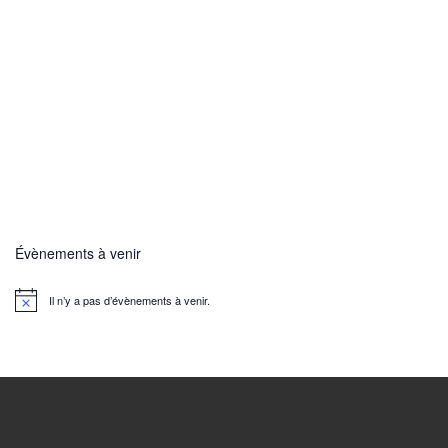
Évènements à venir
Il n’y a pas d’évènements à venir.
N
o
t
i
c
e