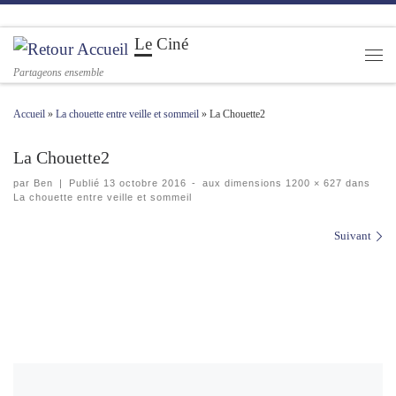
Passer au contenu
Le Ciné
Men
Partageons ensemble
Accueil
»
La chouette entre veille et sommeil
»
La Chouette2
La Chouette2
par
Ben
|
Publié
13 octobre 2016
-
aux dimensions
1200 × 627
dans
La chouette entre veille et sommeil
Navigation des images
Suivant