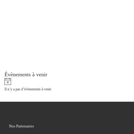
Évènements à venir
N
o
Il n’y a pas d’évènements à venir.
t
i
c
e
Nos Partenaires