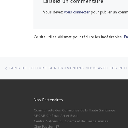
Laissez un commentaire
Vous devez
vous connecter
pour publier un comm
Ce site utilise Akismet pour réduire les indésirables.
En
Parcourir les articles
Article précédent
TAPIS DE LECTURE SUR PROMENONS NOUS AVEC LES PET
Nos Partenaires
Communauté des Communes de la Haute Saintonge
AFCAE Cinémas Art et Essai
Centre Național du Cinéma et de l'image animée
Ciné Passion 17