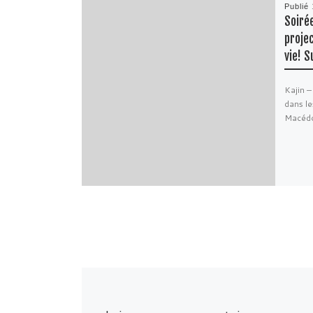
Publié
Soiré
projec
vie! S
Kajin –
dans le
Macédoi