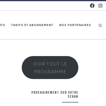
Se
NTS
TARIFS ET ABONNEMENT
NOS PARTENAIRES
VOIR TOUT LE
PROGRAMME
PROCHAINEMENT SUR VOTRE
ÉCRAN