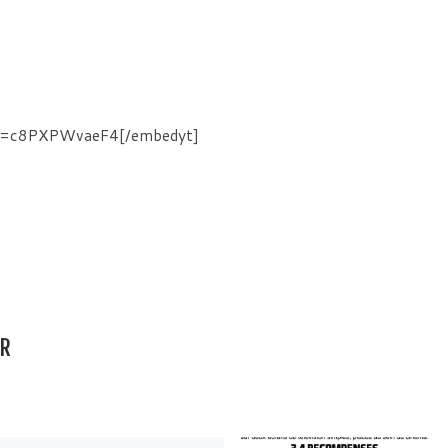
?v=c8PXPWvaeF4[/embedyt]
AR