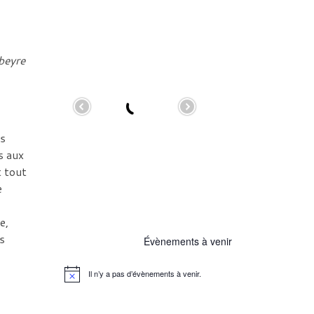
beyre
es
s aux
t tout
e
e,
s
Évènements à venir
Il n’y a pas d’évènements à venir.
N
o
t
i