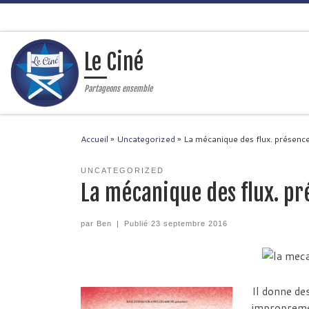
Passer au contenu
Le Ciné
Partageons ensemble
Accueil
»
Uncategorized
»
La mécanique des flux. présence 
UNCATEGORIZED
La mécanique des flux. pré
par
Ben
|
Publié
23 septembre 2016
Il donne des
impropremen