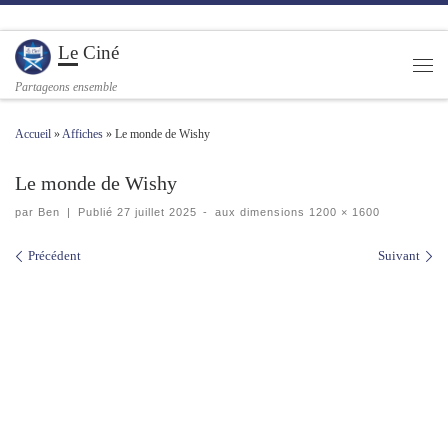
Passer au contenu
Le Ciné
Men
Partageons ensemble
Accueil
»
Affiches
»
Le monde de Wishy
Le monde de Wishy
par
Ben
|
Publié
27 juillet 2025
-
aux dimensions
1200 × 1600
Navigation des images
Précédent
Suivant