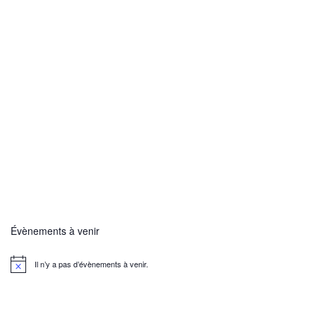
Évènements à venir
Il n’y a pas d’évènements à venir.
N
o
t
i
c