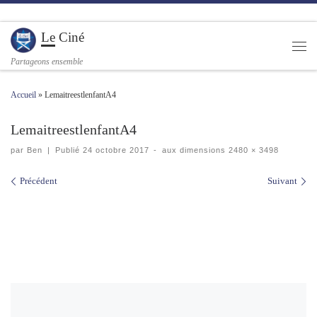
Passer au contenu
Le Ciné
Men
Partageons ensemble
Accueil
»
LemaitreestlenfantA4
LemaitreestlenfantA4
par
Ben
|
Publié
24 octobre 2017
-
aux dimensions
2480 × 3498
Navigation des images
Précédent
Suivant