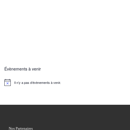
Évènements à venir
Il n’y a pas d’évènements à venir.
N
o
t
i
c
e
Nos Partenaires