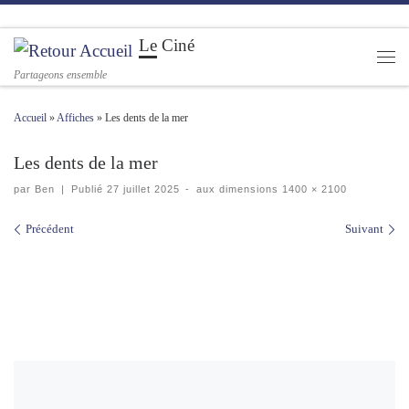
Passer au contenu
Le Ciné
Men
Partageons ensemble
Accueil
»
Affiches
»
Les dents de la mer
Les dents de la mer
par
Ben
|
Publié
27 juillet 2025
-
aux dimensions
1400 × 2100
Navigation des images
Précédent
Suivant