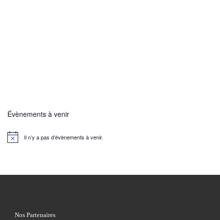
Évènements à venir
Il n’y a pas d’évènements à venir.
N
o
t
i
c
e
Nos Partenaires