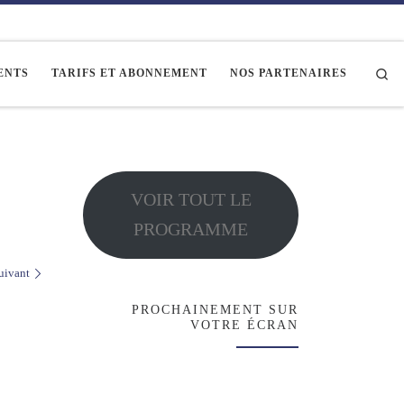
Se
ENTS
TARIFS ET ABONNEMENT
NOS PARTENAIRES
VOIR TOUT LE
PROGRAMME
uivant
PROCHAINEMENT SUR
VOTRE ÉCRAN