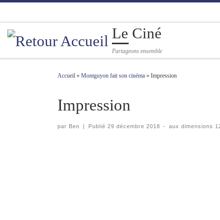
Passer au contenu
Le Ciné
Partageons ensemble
Accueil
»
Montguyon fait son cinéma
»
Impression
Impression
par
Ben
|
Publié
29 décembre 2018
-
aux dimensions
12
Navigation des images