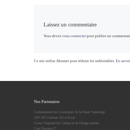
Laissez un commentaire
Vous devez
vous connecter
pour publier un commentair
Ce site utilise Akismet pour réduire les indésirables.
En savoir
Nos Partenaires
Communauté des Communes de la Haute Saintonge
AFCAE Cinémas Art et Essai
Centre Național du Cinéma et de l'image animée
Ciné Passion 17