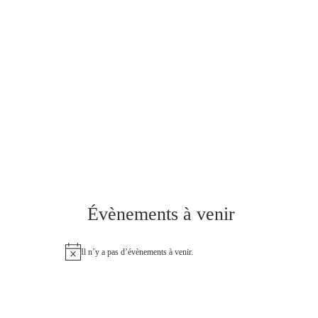
Évènements à venir
Il n’y a pas d’évènements à venir.
N
o
t
i
c