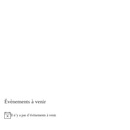
Évènements à venir
Il n’y a pas d’évènements à venir.
N
o
t