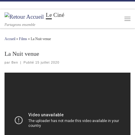
Passer au contenu
Le Ciné
Men
Partageons ensemble
Accueil
»
Films
»
La Nuit venue
La Nuit venue
par
Ben
|
Publié
15 juillet 2020