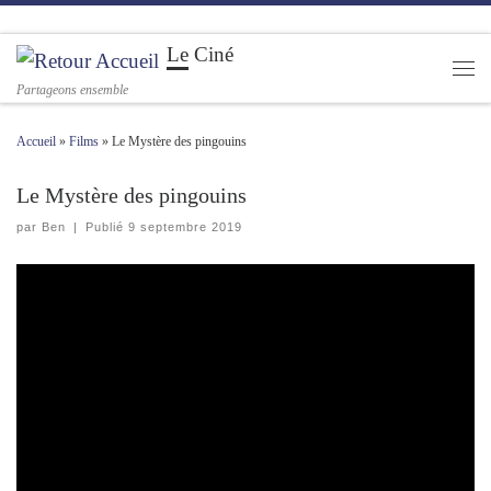
Passer au contenu
Le Ciné
Men
Partageons ensemble
Accueil
»
Films
»
Le Mystère des pingouins
Le Mystère des pingouins
par
Ben
|
Publié
9 septembre 2019