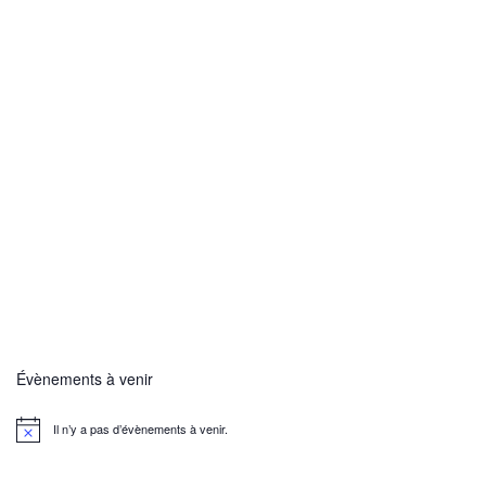
Évènements à venir
Il n’y a pas d’évènements à venir.
N
o
t
i